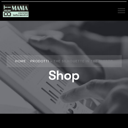
HOME
»
PRODOTTI
»
THE SILHOUETTE IN THE MIRROR
Shop