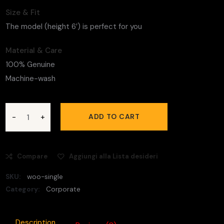
Size & Fit
The model (height 6′) is perfect for you
Material & Care
100% Genuine
Machine-wash
ADD TO CART
Compare
Aggiungi alla Lista desideri
SKU:
woo-single
Category:
Corporate
Description