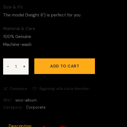
Size & Fit
The model (height 6′) is perfect for you
Material & Care
100% Genuine
Machine-wash
ADD TO CART
Compare
Aggiungi alla Lista desideri
SKU:
woo-album
Category:
Corporate
Description