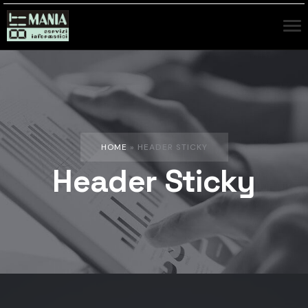
HOME
»
HEADER STICKY
Header Sticky