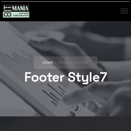
HOME
»
FOOTER STYLE7
Footer Style7